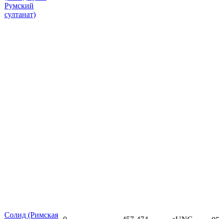
Румский
султанат)
Солид (Римская