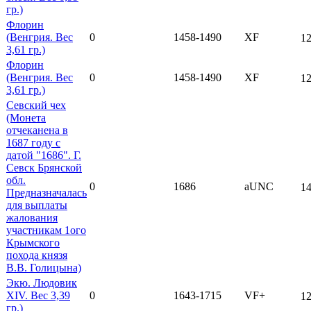
гр.)
Флорин
(Венгрия. Вес
0
1458-1490
XF
12
3,61 гр.)
Флорин
(Венгрия. Вес
0
1458-1490
XF
12
3,61 гр.)
Севский чех
(Монета
отчеканена в
1687 году с
датой "1686". Г.
Севск Брянской
обл.
0
1686
aUNC
14
Предназначалась
для выплаты
жалования
участникам 1ого
Крымского
похода князя
В.В. Голицына)
Экю. Людовик
XIV. Вес 3,39
0
1643-1715
VF+
12
гр.)