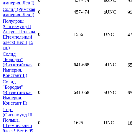
0
457-474
aUNC
95
империя. Лев I)
Солид (Римская
0
457-474
aUNC
95
империя. Лев I)
Полугрош
(Сигизмунд II
Август. Польша.
0
1556
UNC
4 
Штемпельный
блеск! Вес 1,15
гр.)
Солид
"Бородач"
(Византийская
0
641-668
aUNC
65
Империя.
Констант II)
Солид
"Бородач"
(Византийская
0
641-668
aUNC
65
Империя.
Констант II)
1 орт
(Сигизмунд III.
Польша.
0
1625
UNC
18
Штемпельный
блеск! Вес 6,99