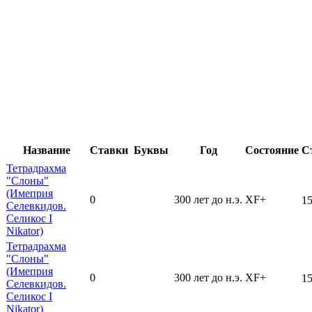
Название
Ставки
Буквы
Год
Состояние
С
Тетрадрахма
"Слоны"
(Имеприя
0
300 лет до н.э.
XF+
15
Селевкидов.
Селикос I
Nikator)
Тетрадрахма
"Слоны"
(Имеприя
0
300 лет до н.э.
XF+
15
Селевкидов.
Селикос I
Nikator)