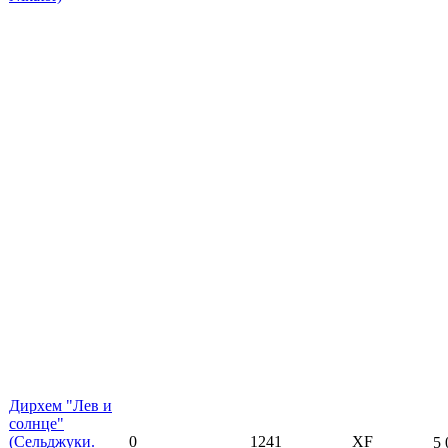
Дирхем "Лев и
солнце"
(Сельджуки.
0
1241
XF
5 