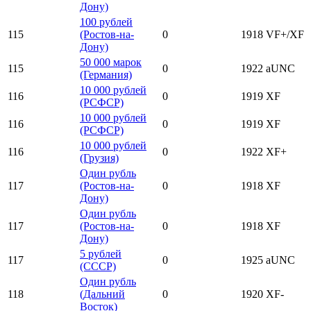
Дону)
100 рублей
115
(Ростов-на-
0
1918
VF+/XF
Дону)
50 000 марок
115
0
1922
aUNC
(Германия)
10 000 рублей
116
0
1919
XF
(РСФСР)
10 000 рублей
116
0
1919
XF
(РСФСР)
10 000 рублей
116
0
1922
XF+
(Грузия)
Один рубль
117
(Ростов-на-
0
1918
XF
Дону)
Один рубль
117
(Ростов-на-
0
1918
XF
Дону)
5 рублей
117
0
1925
aUNC
(СССР)
Один рубль
118
(Дальний
0
1920
XF-
Восток)