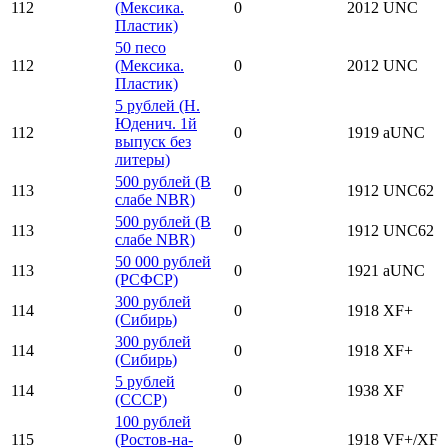
112
(Мексика.
0
2012
UNC
Пластик)
50 песо
112
(Мексика.
0
2012
UNC
Пластик)
5 рублей (Н.
Юденич. 1й
112
0
1919
aUNC
выпуск без
литеры)
500 рублей (В
113
0
1912
UNC62
слабе NBR)
500 рублей (В
113
0
1912
UNC62
слабе NBR)
50 000 рублей
113
0
1921
aUNC
(РСФСР)
300 рублей
114
0
1918
XF+
(Сибирь)
300 рублей
114
0
1918
XF+
(Сибирь)
5 рублей
114
0
1938
XF
(СССР)
100 рублей
115
(Ростов-на-
0
1918
VF+/XF