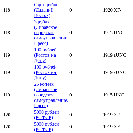
Один рубль
118
(Дальний
0
1920
XF-
Восток)
3 рубля
(Либавское
118
городское
0
1915
UNC
самоуправление.
Пресс)
100 рублей
119
(Ростов-на-
0
1919
aUNC
Дону)
100 рублей
119
(Ростов-на-
0
1919
aUNC
Дону)
25 копеек
(Либавское
119
городское
0
1915
UNC
самоуправление.
Пресс)
5000 рублей
120
0
1919
XF
(РСФСР)
5000 рублей
120
0
1919
XF
(РСФСР)