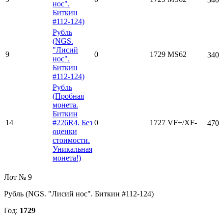
нос".
Биткин
#112-124)
Рубль
(NGS.
"Лисий
9
0
1729
MS62
340
нос".
Биткин
#112-124)
Рубль
(Пробная
монета.
Биткин
14
#226R4. Без
0
1727
VF+/XF-
470
оценки
стоимости.
Уникальная
монета!)
Лот № 9
Рубль (NGS. "Лисий нос". Биткин #112-124)
Год:
1729