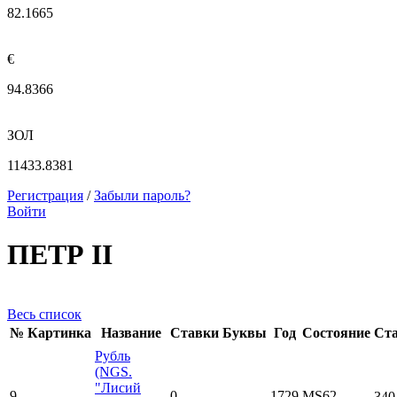
82.1665
€
94.8366
ЗОЛ
11433.8381
Регистрация
/
Забыли пароль?
Войти
ПЕТР II
Весь список
№
Картинка
Название
Ставки
Буквы
Год
Состояние
Ста
Рубль
(NGS.
"Лисий
9
0
1729
MS62
340