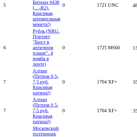
Биткин #438
5
0
1721
UNC
4
(…-R2).
Красивая,
штемпельная
монета!)
Рубль (NRG.
Портрет
"Бюст в
6
античном
0
1725
MS60
1
плаще". 4
ромба в
ленте)
Алтын
(Петров 0,5-
7
7,5 руб.
0
1704
XF+
3
Красивая
патина!)
Алтын
(Петров 0,5-
7
7,5 руб.
0
1704
XF+
3
Красивая
патина!)
Московский
полтинник