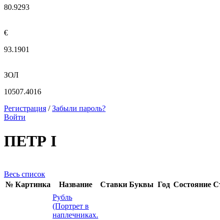
80.9293
€
93.1901
ЗОЛ
10507.4016
Регистрация
/
Забыли пароль?
Войти
ПЕТР I
Весь список
№
Картинка
Название
Ставки
Буквы
Год
Состояние
С
Рубль
(Портрет в
наплечниках.