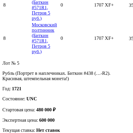
(Биткин
8
0
1707
XF+
3
#571R1,
Петров 5
руб.)
Московский
полтинник
(Биткин
8
0
1707
XF+
3
#571R1,
Петров 5
руб.)
Лот № 5
Рубль (Портрет в наплечниках. Биткин #438 (…-R2).
Красивая, штемпельная монета!)
Год:
1721
Состояние:
UNC
Стартовая цена:
480 000 ₽
Экспертная цена:
600 000
Текущая ставка:
Нет ставок