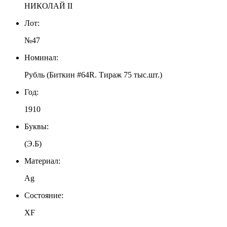
НИКОЛАЙ II
Лот:
№47
Номинал:
Рубль (Биткин #64R. Тираж 75 тыс.шт.)
Год:
1910
Буквы:
(Э.Б)
Материал:
Ag
Состояние:
XF