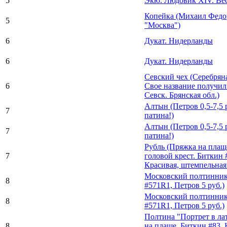
5
Экю. Людовик XIV. Вес 
Копейка (Михаил Федо
5
"Москва")
6
Дукат. Нидерланды
6
Дукат. Нидерланды
Севский чех (Серебрян
6
Свое название получил
Севск. Брянская обл.)
Алтын (Петров 0,5-7,5 
7
патина!)
Алтын (Петров 0,5-7,5 
7
патина!)
Рубль (Пряжка на плащ
7
головой крест. Биткин 
Красивая, штемпельная
Московский полтинник
8
#571R1, Петров 5 руб.)
Московский полтинник
8
#571R1, Петров 5 руб.)
Полтина "Портрет в ла
8
на плаще. Биткин #83. 