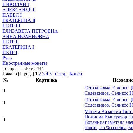
НИКОЛАЙ I
АЛЕКСАНДР I
ПАВЕЛ I
ЕКАТЕРИНА II
ПЕТР III
ЕЛИЗАВЕТА ПЕТРОВНА
АННА ИОАННОВНА
ПЕТР II
ЕКАТЕРИНА I
ПЕТР I
Русь
Иностранные монеты
Товары 1 - 30 из 434
Начало | Пред. |
1
2
3
4
5
|
След.
|
Конец
№
Картинка
Название
Тетрадрахма "Слоны" 
1
Селевкидов. Селикос I 
Тетрадрахма "Слоны" 
1
Селевкидов. Селикос I 
Монета Византии Гист
Номисма Император Ни
1
Вотанниат (Металл эле
золота, 25 % серебра, ме