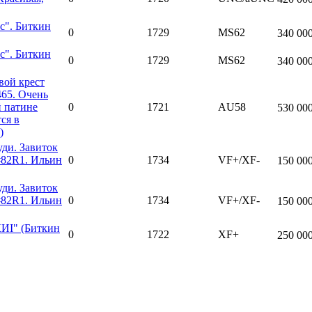
с". Биткин
0
1729
MS62
340 00
с". Биткин
0
1729
MS62
340 00
вой крест
465. Очень
й патине
0
1721
AU58
530 00
ся в
)
уди. Завиток
 #82R1. Ильин
0
1734
VF+/XF-
150 00
уди. Завиток
 #82R1. Ильин
0
1734
VF+/XF-
150 00
ИI" (Биткин
0
1722
XF+
250 00