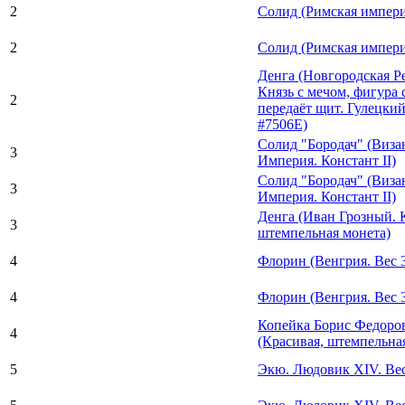
2
Солид (Римская империя
2
Солид (Римская империя
Денга (Новгородская Р
Князь с мечом, фигура 
2
передаёт щит. Гулецки
#7506Е)
Солид "Бородач" (Виза
3
Империя. Констант II)
Солид "Бородач" (Виза
3
Империя. Констант II)
Денга (Иван Грозный. 
3
штемпельная монета)
4
Флорин (Венгрия. Вес 3
4
Флорин (Венгрия. Вес 3
Копейка Борис Федоро
4
(Красивая, штемпельна
5
Экю. Людовик XIV. Вес 