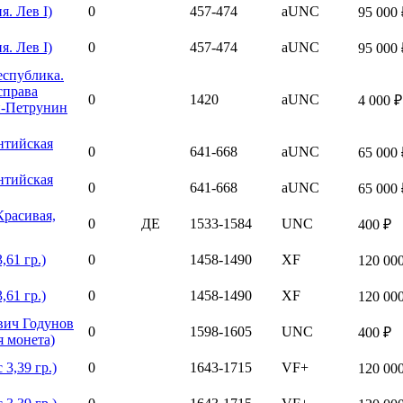
. Лев I)
0
457-474
aUNC
95 000 
. Лев I)
0
457-474
aUNC
95 000 
еспублика.
справа
0
1420
aUNC
4 000 ₽
й-Петрунин
нтийская
0
641-668
aUNC
65 000 
нтийская
0
641-668
aUNC
65 000 
Красивая,
0
ДЕ
1533-1584
UNC
400 ₽
,61 гр.)
0
1458-1490
XF
120 00
,61 гр.)
0
1458-1490
XF
120 00
вич Годунов
0
1598-1605
UNC
400 ₽
я монета)
3,39 гр.)
0
1643-1715
VF+
120 00