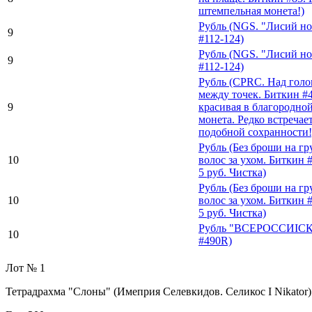
штемпельная монета!)
Рубль (NGS. "Лисий но
9
#112-124)
Рубль (NGS. "Лисий но
9
#112-124)
Рубль (CPRC. Над голо
между точек. Биткин #
9
красивая в благородно
монета. Редко встречает
подобной сохранности!
Рубль (Без броши на гр
10
волос за ухом. Биткин
5 руб. Чистка)
Рубль (Без броши на гр
10
волос за ухом. Биткин
5 руб. Чистка)
Рубль "ВСЕРОССИIСК
10
#490R)
Лот № 1
Тетрадрахма "Слоны" (Имеприя Селевкидов. Селикос I Nikator)