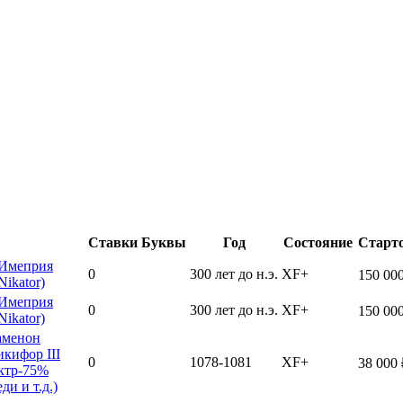
Ставки
Буквы
Год
Состояние
Старто
(Имеприя
0
300 лет до н.э.
XF+
150 00
Nikator)
(Имеприя
0
300 лет до н.э.
XF+
150 00
Nikator)
аменон
кифор III
0
1078-1081
XF+
38 000 
ктр-75%
ди и т.д.)