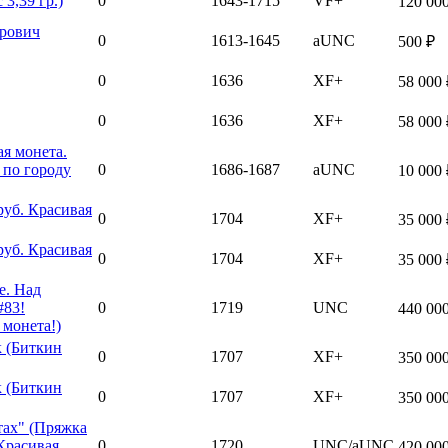
3,39 гр.)
0
1643-1715
VF+
120 00
рович
0
1613-1645
aUNC
500 ₽
0
1636
XF+
58 000 
0
1636
XF+
58 000 
ая монета.
 по городу
0
1686-1687
aUNC
10 000 
руб. Красивая
0
1704
XF+
35 000 
руб. Красивая
0
1704
XF+
35 000 
е. Над
#83!
0
1719
UNC
440 00
 монета!)
 (Биткин
0
1707
XF+
350 00
 (Биткин
0
1707
XF+
350 00
тах" (Пряжка
Красивая,
0
1720
UNC/aUNC
420 00